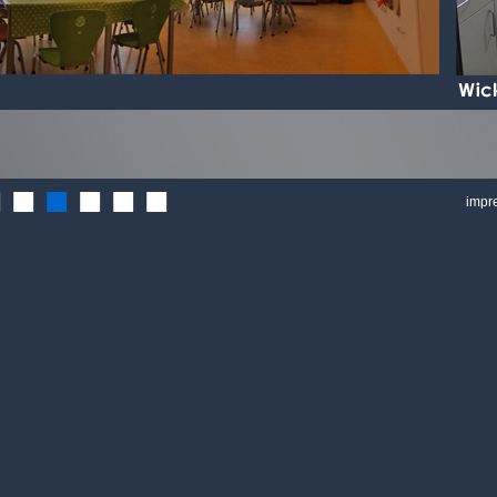
■
■
■
■
■
■
impr