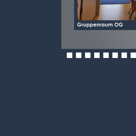
■
■
■
■
■
■
■