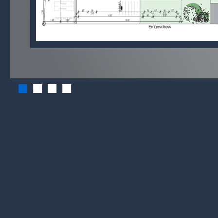
■
■
■
■