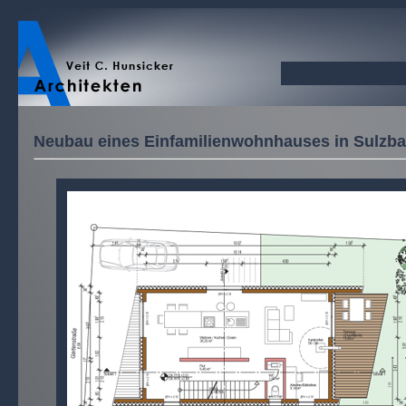
Neubau eines Einfamilienwohnhauses in Sulzb